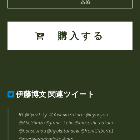
支店
購入する
伊藤博文
関連ツイート
RT @tyo21sky: @YoshikoSakurai @liyonyon
@AbeShinzo @jimin_koho @masashi_nakano
@housouhou @hyakutanaoki @KentGilbert01
@maruyamahodaka @nip…