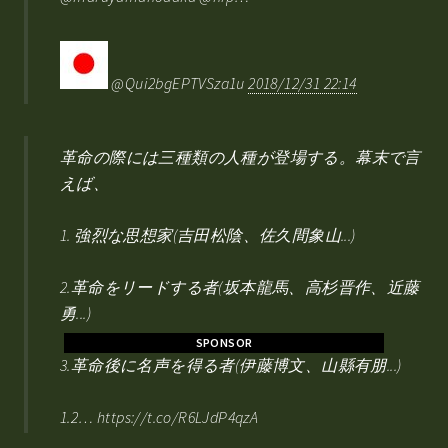
@Qui2bgEPTVSza1u
2018/12/31 22:14
革命の際には三種類の人種が登場する。幕末で言
えば、
1. 強烈な思想家(吉田松陰、佐久間象山...)
2.革命をリードする者(坂本龍馬、高杉晋作、近藤
勇...)
SPONSOR
3.革命後に名声を得る者(伊藤博文、山縣有朋...)
1.2… https://t.co/R6LJdP4qzA